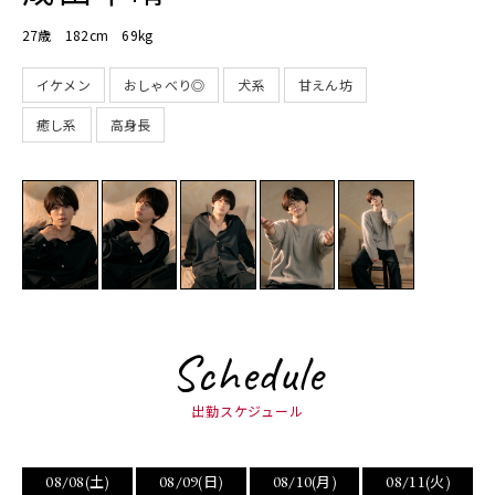
27歳 182cm 69kg
イケメン
おしゃべり◎
犬系
甘えん坊
癒し系
高身長
Schedule
出勤スケジュール
08/08
08/09
08/10
08/11
(土)
(日)
(月)
(火)