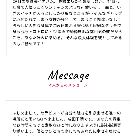
CAT1の高身長イケメン。 物腰柔らかくお話し好き。 好奇心
旺盛で人懐っこくワンチャンのような可愛いらし一面と、い
ざスイッチが入るとしっかり狼なところが… そんなギャップ
に心打たれてしまう女性が多発してしまうこと間違いなし！
男らしい大きな身体で包み込まれる安心感と繊細なタッチで
身も心もトロトロに…♡ 素直で純粋無垢な雰囲気の彼だから
こそ、あなた好みに染める。 そんな没入体験を彼としてみる
のもお勧めです！
Message
本人からのメッセージ
はじめまして、セラピストが自分の魅力を引き出せる唯一の
場所だと思いCATへ来ました。成田千晴です。 あなたの貴重
なお時間をもっと素敵なひと時になりますように誠心誠意寄
り添います。僕とのひと時で少しでもあなたに幸せを届けら