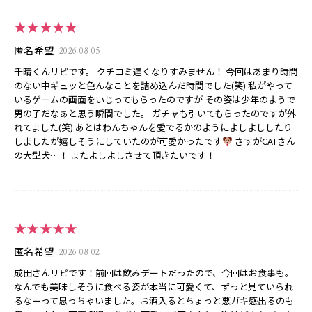
★★★★★
匿名希望
2026-08-05
千晴くんリピです。 クチコミ遅くなりすみません！ 今回はあまり時間
のない中ギュッと色んなことを詰め込んだ時間でした(笑) 私がやって
いるゲームの画面をいじってもらったのですが その姿は少年のようで
男の子だなぁと思う瞬間でした。 ガチャも引いてもらったのですが外
れてました(笑) あとはわんちゃんを愛でるかのようによしよししたり
しましたが嬉しそうにしていたのが可愛かったです
さすがCATさん
の大型犬…！ またよしよしさせて頂きたいです！
★★★★★
匿名希望
2026-08-02
成田さんリピです！前回は飲みデートだったので、今回はお食事も。
なんでも美味しそうに食べる姿が本当に可愛くて、ずっと見ていられ
るなーって思っちゃいました。お酒入るとちょっと悪ガキ感出るのも