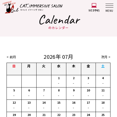
WEB予約
MENU
Calendar
のカレンダー
2026年 07月
< 前月
次月 >
日
月
火
水
木
金
土
1
2
3
4
-
-
-
-
5
6
7
8
9
10
11
-
-
-
-
-
-
-
12
13
14
15
16
17
18
-
-
-
-
-
-
-
19
20
21
22
23
24
25