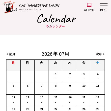
WEB予約
MENU
Calendar
のカレンダー
2026年 07月
< 前月
次月 >
日
月
火
水
木
金
土
1
2
3
4
-
-
-
-
5
6
7
8
9
10
11
-
-
-
-
-
-
-
12
13
14
15
16
17
18
-
-
-
-
-
-
-
19
20
21
22
23
24
25