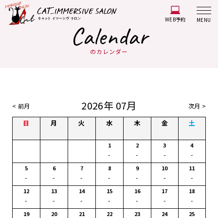
WEB予約
MENU
Calendar
のカレンダー
2026年 07月
< 前月
次月 >
日
月
火
水
木
金
土
1
2
3
4
-
-
-
-
5
6
7
8
9
10
11
-
-
-
-
-
-
-
12
13
14
15
16
17
18
-
-
-
-
-
-
-
19
20
21
22
23
24
25