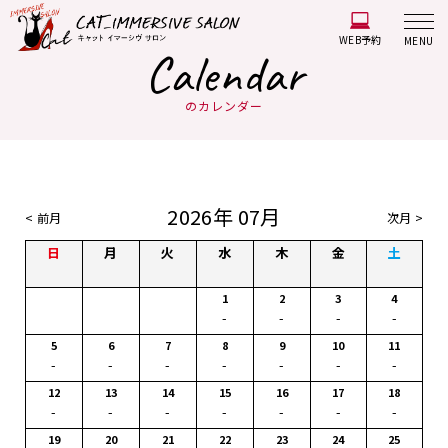
WEB予約
MENU
Calendar
のカレンダー
2026年 07月
< 前月
次月 >
日
月
火
水
木
金
土
1
2
3
4
-
-
-
-
5
6
7
8
9
10
11
-
-
-
-
-
-
-
12
13
14
15
16
17
18
-
-
-
-
-
-
-
19
20
21
22
23
24
25