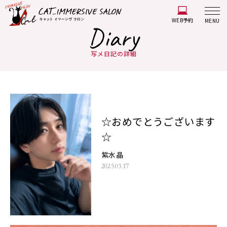
WEB予約
MENU
Diary
写メ日記の詳細
☆おめでとうございます
☆
紫水晶
2025.03.17