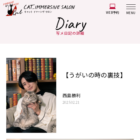
WEB予約
MENU
Diary
写メ日記の詳細
【うがいの時の裏技】
西島勝利
2025.02.21