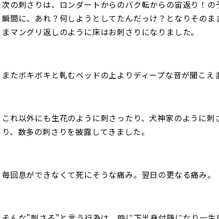
次の刺さりは、ロンダートからのバク転からの宙返り！の
瞬間に、あれ？何しようとしてたんだっけ？となりそのま
まマングリ返しのように床はお刺さりになりました。
またボキボキと軋むベッドの上よりディープな音が聞こえ
これ以外にも生花のように刺さったり、犬神家のように刺
り、数多の刺さりを披露してきました。
毎回息ができなくて死にそうな痛み。翌日の更なる痛み。
そんな"刺さる"と言う行為は、時に下半身付随になり一生