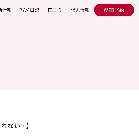
WEB予約
勤情報
写メ日記
口コミ
求人情報
しれない…】