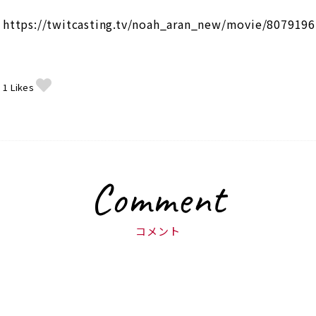
https://twitcasting.tv/noah_aran_new/movie/807919
1
Likes
Comment
コメント