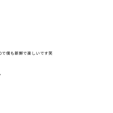
ので僕も新鮮で楽しいです笑
？