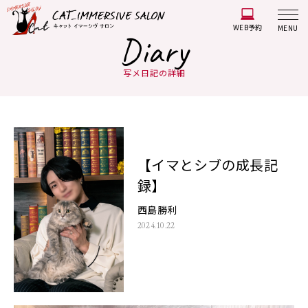
WEB予約
MENU
Diary
写メ日記の詳細
【イマとシブの成長記
録】
西島勝利
2024.10.22