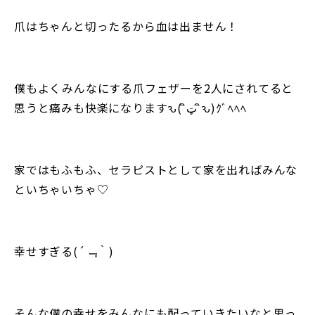
爪はちゃんと切ったるから血は出ません！
僕もよくみんなにする爪フェザーを2人にされてると
思うと痛みも快楽になりますԅ( ิټ ิԅ)ｸﾞﾍﾍﾍ
家ではもふもふ、セラピストとして家を出ればみんな
といちゃいちゃ♡
幸せすぎる(´﹃｀)
そんな僕の幸せをみんなにも配っていきたいなと思っ