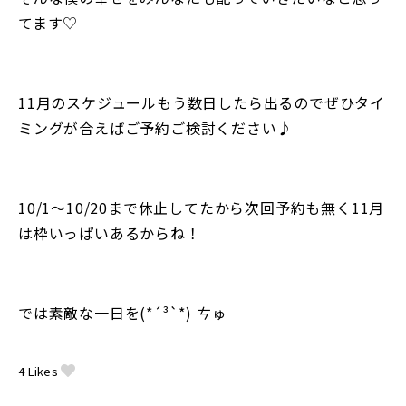
てます♡
11月のスケジュールもう数日したら出るのでぜひタイ
ミングが合えばご予約ご検討ください♪
10/1〜10/20まで休止してたから次回予約も無く11月
は枠いっぱいあるからね！
では素敵な一日を(*´³`*) ㄘゅ
4
Likes