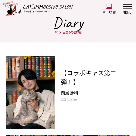
WEB予約
MENU
Diary
写メ日記の詳細
【コラボキャス第二
弾！】
西島勝利
2024.09.26