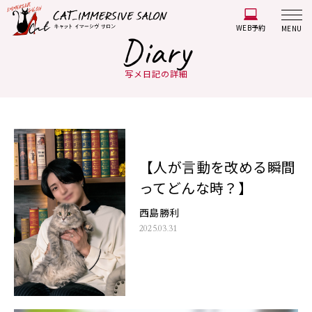
WEB予約
MENU
Diary
写メ日記の詳細
【人が言動を改める瞬間
ってどんな時？】
西島勝利
2025.03.31