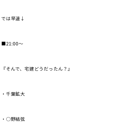
では早速↓
■21:00〜
『そんで、宅建どうだったん？』
・千葉鉱大
・○野結弦