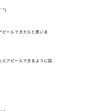
*)
アピールできたらと思いま
た人アピールできるように話
い！