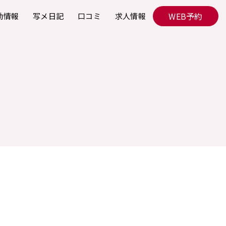
WEB予約
勤情報
写メ日記
口コミ
求人情報