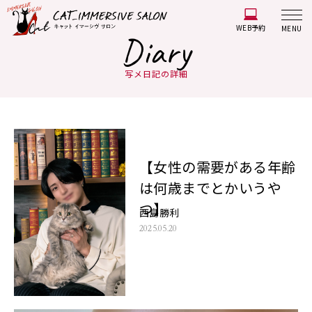
WEB予約
MENU
Diary
写メ日記の詳細
【女性の需要がある年齢
は何歳までとかいうや
つ】
西島勝利
2025.05.20