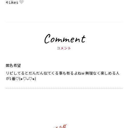
4
Likes
Comment
コメント
匿名希望
リピしてるとだんだん似てくる事も有るよねw 無理なく楽しめる人
が1番♡(๑♡ᴗ♡๑)