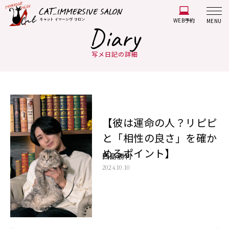
WEB予約
MENU
Diary
写メ日記の詳細
【彼は運命の人？リピピ
と「相性の良さ」を確か
めるポイント】
西島勝利
2024.10.10