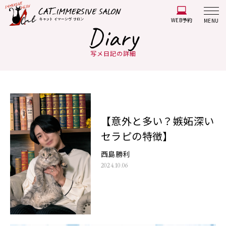
WEB予約
MENU
Diary
写メ日記の詳細
【意外と多い？嫉妬深い
セラピの特徴】
西島勝利
2024.10.06