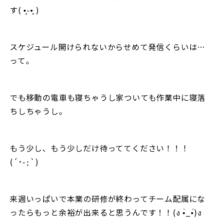
す( •̥-•̥ )
スケジュール開けられないからせめて発信くらいは…
って。
でも移動の電車も寝ちゃうし家ついても作業中に寝落
ちしちゃうし。
もう少し、もう少しだけ待っててください！！！
(´･-･̥`)
来週いっぱいで本業の研修が終わってチーム配属にな
ったらもっと余裕が出来ると思うんです！！(ง •̀_•́)ง