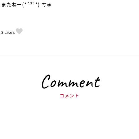
またねー(*´³`*) ㄘゅ
3
Likes
Comment
コメント