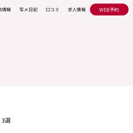
WEB予約
勤情報
写メ日記
口コミ
求人情報
3選