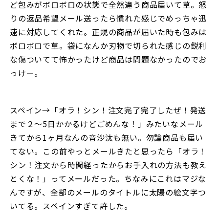
ど包みがボロボロの状態で全然違う商品届いて草。怒
りの返品希望メール送ったら慣れた感じでめっちゃ迅
速に対応してくれた。正規の商品が届いた時も包みは
ボロボロで草。袋になんか刃物で切られた感じの鋭利
な傷ついてて怖かったけど商品は問題なかったのでお
っけー。
スペイン→「オラ！シン！注文完了完了したぜ！発送
まで２〜5日かかるけどごめんな！」みたいなメール
きてから1ヶ月なんの音沙汰も無い。勿論商品も届い
てない。この前やっとメールきたと思ったら「オラ！
シン！注文から時間経ったからお手入れの方法も教え
とくな！」ってメールだった。ちなみにこれはマジな
んですが、全部のメールのタイトルに太陽の絵文字つ
いてる。スペインすぎて許した。