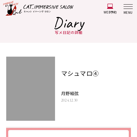
WEB予約
MENU
Diary
写メ日記の詳細
マシュマロ④
月野結弦
2024.12.30