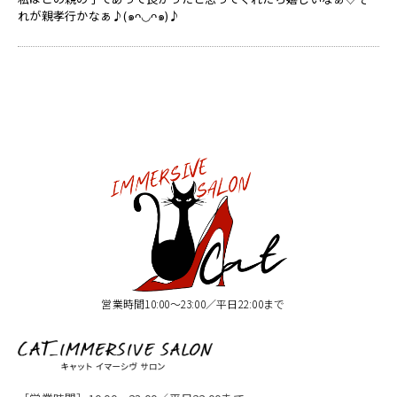
れが親孝行かなぁ♪(๑ᴖ◡ᴖ๑)♪
営業時間10:00〜23:00／平日22:00まで