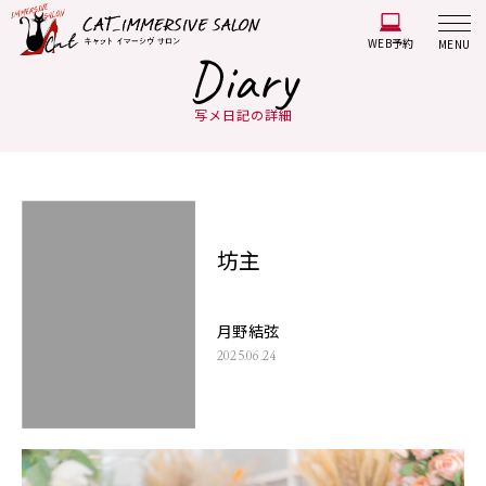
WEB予約
MENU
Diary
写メ日記の詳細
坊主
月野結弦
2025.06.24