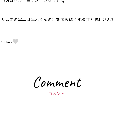
い方はぜひご覧ください٩( 'ω' )و
サムネの写真は黒木くんの足を揉みほぐす櫻井と勝利さんでし
1
Likes
Comment
コメント