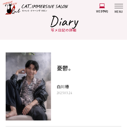
WEB予約
MENU
Diary
写メ日記の詳細
憂鬱。
白川椿
2025.03.24