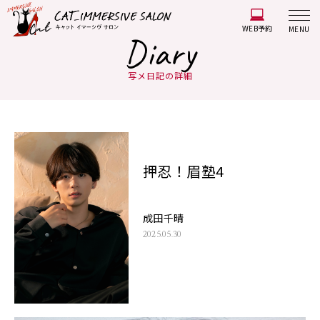
WEB予約
MENU
Diary
写メ日記の詳細
押忍！眉塾4
成田千晴
2025.05.30