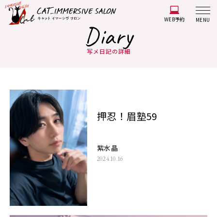
WEB予約
MENU
Diary
写メ日記の詳細
押忍！眉塾59
紫水晶
2024.10.16