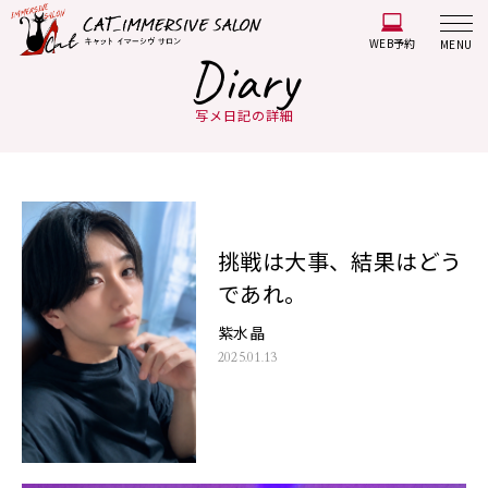
WEB予約
MENU
Diary
写メ日記の詳細
挑戦は大事、結果はどう
であれ。
紫水晶
2025.01.13