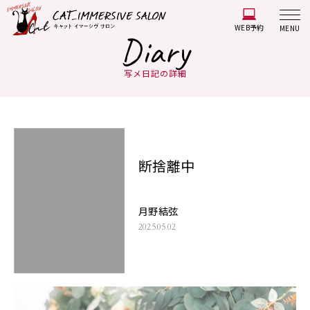
WEB予約
MENU
Diary
写メ日記の詳細
断捨離中
月野結弦
2025.05.02