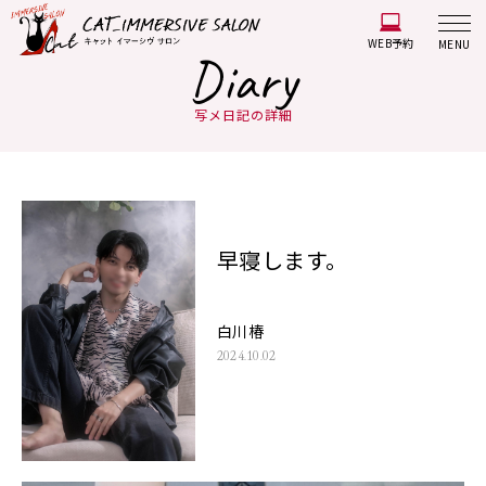
WEB予約
MENU
Diary
写メ日記の詳細
早寝します。
白川椿
2024.10.02