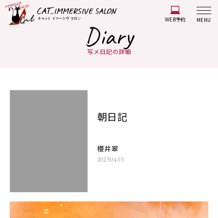
WEB予約
MENU
Diary
写メ日記の詳細
朝日記
櫻井翠
2025.04.03