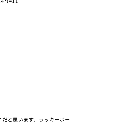
24?t=11
イだと思います、ラッキーボー