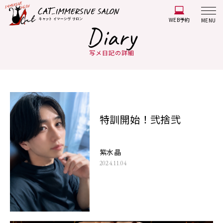
WEB予約
MENU
Diary
写メ日記の詳細
特訓開始！弐捨弐
紫水晶
2024.11.04