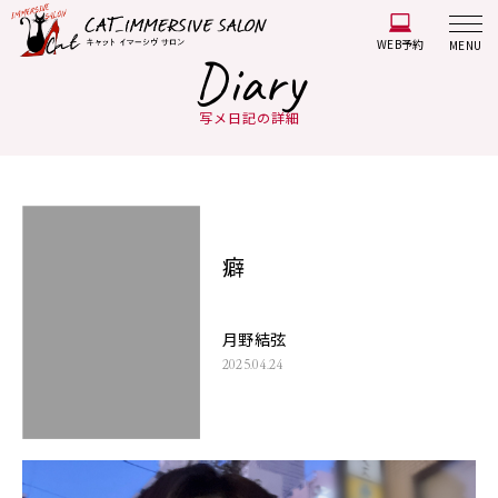
WEB予約
MENU
Diary
写メ日記の詳細
癖
月野結弦
2025.04.24