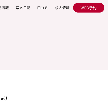
WEB予約
勤情報
写メ日記
口コミ
求人情報
よ)