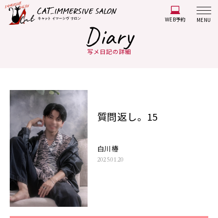
WEB予約
MENU
Diary
写メ日記の詳細
質問返し。15
白川椿
2025.01.20