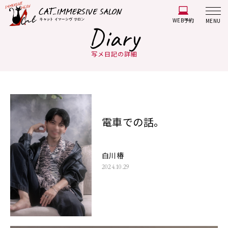
WEB予約
MENU
Diary
写メ日記の詳細
電車での話。
白川椿
2024.10.29