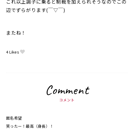
これ以上調子に乗ると制裁を加えられそうなのでこの
辺でずらがります(￣▽￣)
またね！
4
Likes
Comment
コメント
匿名希望
笑ったー！最高（身長）！