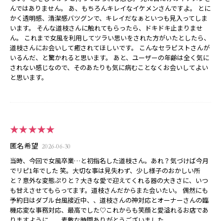
んではありません。 あ、もちろんキレイなイケメンさんですよ。 とに
かく透明感、清潔感バツグンで、キレイだなぁといつも見入ってしま
います。 そんな道枝さんに触れてもらったら、ドキドキ止まりませ
ん。 これまで女風を利用してツラい思いをされた方がいたとしたら、
道枝さんにお会いして癒されてほしいです。 こんなセラピストさんが
いるんだ、と驚かれると思います。 あと、ユーザーの年齢は全く気に
されない感じなので、そのあたりも気に病むことなくお会いしてよい
と思います。
★★★★★
匿名希望
2026-06-30
当時、今回で女風卒業…と初指名した道枝さん。あれ？気づけば今月
でリピ1年でした 笑。大切な事は見失わず、少し様子のおかしい所
と？意外な変態ぷりと？大きな愛で迎えてくれる器の大きさに、いつ
も甘えさせてもらってます。道枝さんだからまた会いたい。 偶然にも
予約日はダブル台風接近中、、道枝さんの神対応とオーナーさんの臨
機応変な事務対応、最高でした♡これからも笑顔と愛溢れるお店であ
りますように、、素敵な時間ありがとうございました。