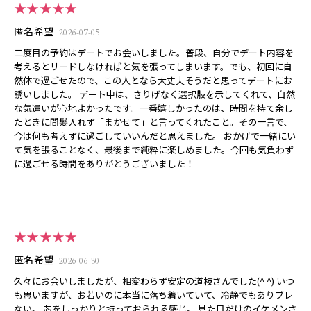
★★★★★
匿名希望
2026-07-05
二度目の予約はデートでお会いしました。普段、自分でデート内容を
考えるとリードしなければと気を張ってしまいます。でも、初回に自
然体で過ごせたので、この人となら大丈夫そうだと思ってデートにお
誘いしました。 デート中は、さりげなく選択肢を示してくれて、自然
な気遣いが心地よかったです。一番嬉しかったのは、時間を持て余し
たときに間髪入れず「まかせて」と言ってくれたこと。その一言で、
今は何も考えずに過ごしていいんだと思えました。 おかげで一緒にい
て気を張ることなく、最後まで純粋に楽しめました。今回も気負わず
に過ごせる時間をありがとうございました！
★★★★★
匿名希望
2026-06-30
久々にお会いしましたが、相変わらず安定の道枝さんでした(^ ^) いつ
も思いますが、お若いのに本当に落ち着いていて、冷静でもありブレ
ない。 芯をしっかりと持っておられる感じ。 見た目だけのイケメンさ