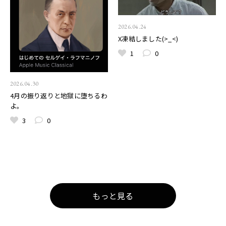
2026.04.24
X凍結しました(>_<)
1
0
2026.04.30
4月の振り返りと地獄に堕ちるわ
よ。
3
0
もっと見る