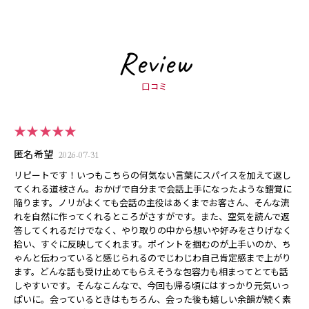
Review
口コミ
★★★★★
匿名希望
2026-07-31
リピートです！いつもこちらの何気ない言葉にスパイスを加えて返し
てくれる道枝さん。おかげで自分まで会話上手になったような錯覚に
陥ります。ノリがよくても会話の主役はあくまでお客さん、そんな流
れを自然に作ってくれるところがさすがです。また、空気を読んで返
答してくれるだけでなく、やり取りの中から想いや好みをさりげなく
拾い、すぐに反映してくれます。ポイントを掴むのが上手いのか、ち
ゃんと伝わっていると感じられるのでじわじわ自己肯定感まで上がり
ます。どんな話も受け止めてもらえそうな包容力も相まってとても話
しやすいです。そんなこんなで、今回も帰る頃にはすっかり元気いっ
ぱいに。会っているときはもちろん、会った後も嬉しい余韻が続く素