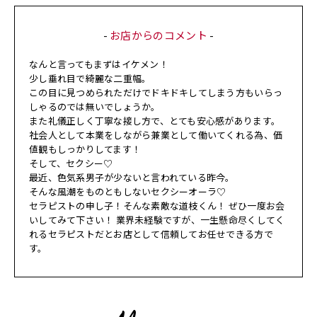
-
お店からのコメント
-
なんと言ってもまずはイケメン！
少し垂れ目で綺麗な二重幅。
この目に見つめられただけでドキドキしてしまう方もいらっ
しゃるのでは無いでしょうか。
また礼儀正しく丁寧な接し方で、とても安心感があります。
社会人として本業をしながら兼業として働いてくれる為、価
値観もしっかりしてます！
そして、セクシー♡
最近、色気系男子が少ないと言われている昨今。
そんな風潮をものともしないセクシーオーラ♡
セラピストの申し子！そんな素敵な道枝くん！ ぜひ一度お会
いしてみて下さい！ 業界未経験ですが、一生懸命尽くしてく
れるセラピストだとお店として信頼してお任せできる方で
す。