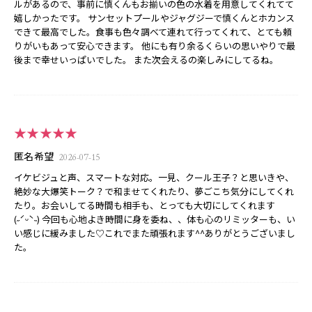
ルがあるので、事前に慎くんもお揃いの色の水着を用意してくれてて
嬉しかったです。 サンセットプールやジャグジーで慎くんとホカンス
できて最高でした。食事も色々調べて連れて行ってくれて、とても頼
りがいもあって安心できます。 他にも有り余るくらいの思いやりで最
後まで幸せいっぱいでした。 また次会えるの楽しみにしてるね。
★★★★★
匿名希望
2026-07-15
イケビジュと声、スマートな対応。一見、クール王子？と思いきや、
絶妙な大爆笑トーク？で和ませてくれたり、夢ごこち気分にしてくれ
たり。お会いしてる時間も相手も、とっても大切にしてくれます
(˶ˊᵕˋ˵) 今回も心地よき時間に身を委ね、、体も心のリミッターも、い
い感じに緩みました♡これでまた頑張れます^^ありがとうございまし
た。