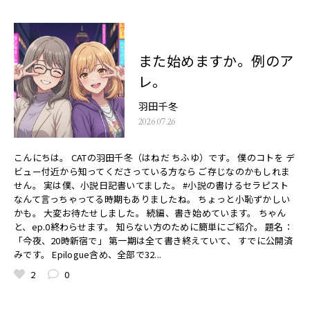
また始めますか。例のア
レ。
羽田千冬
2026.07.26
こんにちは。 CATの羽田千冬（はねだ ちふゆ）です。 僕のコトを デ
ビュー付近から知ってくださっている方なら ご存じなのかもしれま
せん。 実は僕、小説日記書いてました。 #小説の書けるセラピスト
なんて言っちゃってる時期もありましたね。 ちょっと小恥ずかしい
かも。 大変お待たせしました。 続編、書き始めています。 ちゃん
と、ep.0終わらせます。 知らない方のために簡単にご紹介。 題名：
「今夜、20時新宿で」 第一期は全て書き終えていて、 すでに公開済
みです。 Epilogue含め、全部で32...
2
0