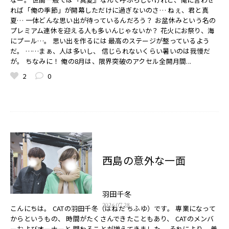
れば「俺の季節」が開幕しただけに過ぎないのさ… ねぇ、君と真
夏… 一体どんな思い出が待っているんだろう？ お盆休みという名の
プレミアム連休を迎える人も多いんじゃないか？ 花火にお祭り、海
にプール…。 思い出を作るには 最高のステージが整っているよう
だ。 ……まぁ、人は多いし、 信じられないくらい暑いのは我慢だ
が。 ちなみに！ 俺の8月は、限界突破のアクセル全開月間...
2
0
西島の意外な一面
羽田千冬
2026.07.28
こんにちは。 CATの羽田千冬（はねだ ちふゆ）です。 専業になって
からというもの、 時間がたくさんできたこともあり、 CATのメンバ
ーおよびオーナーと 関わることが増えてきました。 それにより、 普