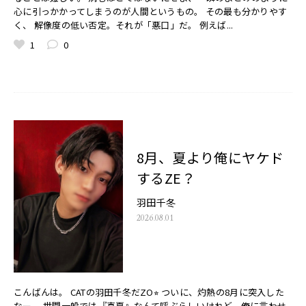
心に引っかかってしまうのが人間というもの。 その最も分かりやす
く、 解像度の低い否定。それが「悪口」だ。 例えば...
1
0
8月、夏より俺にヤケド
するZE？
羽田千冬
2026.08.01
こんばんは。 CATの羽田千冬だZO⭐︎ ついに、灼熱の8月に突入した
なー。 世間一般では『真夏』なんて呼ぶらしいけれど、俺に言わせ