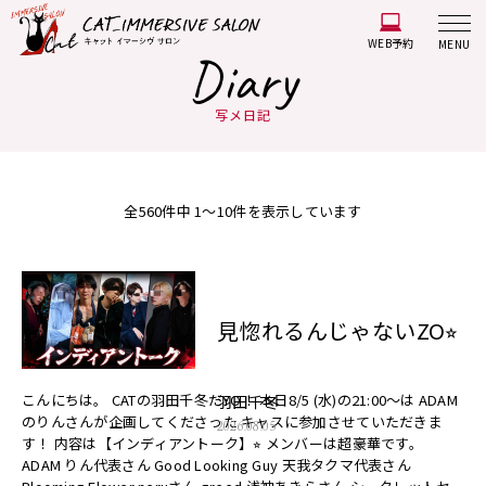
WEB予約
MENU
Diary
写メ日記
全560件中 1〜10件を表示しています
見惚れるんじゃないZO⭐︎
こんにちは。 CATの羽田千冬だYO！ 本日8/5 (水)の21:00〜は ADAM
羽田千冬
のりんさんが企画してくださった キャスに参加させていただきま
2026.08.05
す！ 内容は【インディアントーク】⭐︎ メンバーは超豪華です。
ADAM りん代表さん Good Looking Guy 天我タクマ代表さん