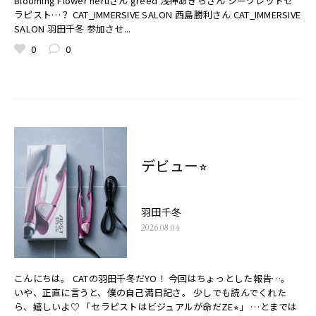
Blooming Flower neruさん greed 浅神あきらさん シークレットセ
ラピスト…？ CAT_IMMERSIVE SALON 西島勝利さん CAT_IMMERSIVE
SALON 羽田千冬 参加させ...
0
0
デビュー⭐︎
羽田千冬
2026.08.04
こんにちは。 CATの羽田千冬だYO！ 今回はちょっとした報告…。
いや、正直に言うと、僕の自己満日記さ。 少しでも読んでくれた
ら、嬉しいよ♡ 「セラピストはビジュアルが命だZE⭐︎」 …とまでは