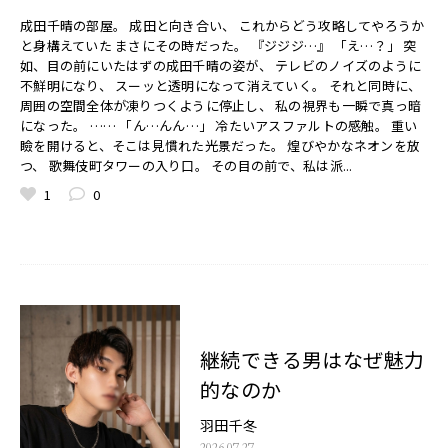
成田千晴の部屋。 成田と向き合い、 これからどう攻略してやろうか
と身構えていた まさにその時だった。 『ジジジ…』 「え…？」 突
如、目の前にいたはずの成田千晴の姿が、 テレビのノイズのように
不鮮明になり、 スーッと透明になって消えていく。 それと同時に、
周囲の空間全体が凍りつくように停止し、 私の視界も一瞬で真っ暗
になった。 …… 「ん…んん…」 冷たいアスファルトの感触。 重い
瞼を開けると、そこは見慣れた光景だった。 煌びやかなネオンを放
つ、 歌舞伎町タワーの入り口。 その目の前で、私は派...
1
0
継続できる男はなぜ魅力
的なのか
羽田千冬
2026.07.27