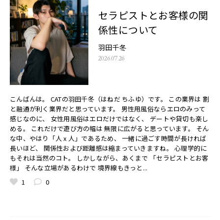
セラピストとお客様の関
係性について
羽田千冬
2026.07.26
こんばんは。 CATの羽田千冬（はねだ ちふゆ）です。 この業界は 割
と融通が利く業界だと思っています。 男性用風俗ならエロのみって
感じなのに、 女性用風俗はエロだけではなく、 デートや貸切も楽し
める。 これだけで遊び方の幅は 無限に広がると思っています。 そん
な中、やはり「人 x 人」であるため、 一緒に過ごす時間が長ければ
長いほど、 関係性および距離感は縮まっていきますね。 心理学的に
もそれは当然のコト。 しかしながら、あくまで 「セラピストとお客
様」 そんな立場があるわけで 境界線もきっと...
1
0