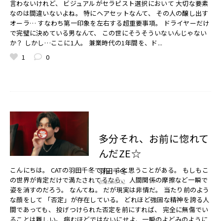
言わないけれど、 ビジュアルがセラピスト選択において 大切な要素
なのは間違いないよね。 特にヘアセットなんて、 その人の醸し出す
オーラ… すなわち第一印象を左右する超重要事項。 ドライヤーだけ
で完璧に決めている男なんて、 この世にそうそういないんじゃない
か？ しかし…ここに1人。 兼業時代の1年間を、ド...
1
0
多分それ、お前に惚れて
んだZE☆
こんにちは。 CATの羽田千冬です。 ふと思うことがある。 もしもこ
羽田千冬
の世界が肯定だけで満たされてるなら、 人間関係の摩擦など一瞬で
2026.08.02
姿を消すのだろう。 なんてね。 だが現実は非情だ。 当たり前のよう
な顔をして 「否定」が存在している。 どれほど強固な精神を誇る人
間であっても、 投げつけられた否定を前にすれば、 完全に無傷でい
ることは難しい。 病むほどではないにせよ、一瞬のよどみのように